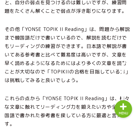
と、自分の弱点を見つけるのは難しいですが、練習問
Korean Withとは？
題をたくさん解くことで弱点が浮き彫りになります。
編集方針・ライターについ
その他「YONSE TOPIK II Reading」は、問題から解説
て
まで韓国語だけで書いているので、解説を読むだけで
もリーディングの練習ができます。日本語で解説が書
韓国語教室・教材向け広告
いてある参考書と比べて難易度は高いですが、文章を
掲載のご案内
早く読めるようになるためにはより多くの文章を読む
ことが大切なので「TOPIKIIの合格を目指している方」
お問い合わせ
は挑戦してみると良いでしょう。
これらの点から「YONSE TOPIK II Reading」は、様々
な文章に触れてリーディング力を鍛えたい方や全て韓
MENU
国語で書かれた参考書を探している方に最適と言えま
す。