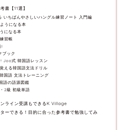
考書【11選】
る いちばんやさしいハングル練習ノート 入門編
るようになる本
ようになる本
ル練習帳
I
ークブック
! Joo式 韓国語レッスン
いて覚える韓国語文法ドリル
!韓国語 文法トレーニング
韓国語の語源図鑑
 1・2級 初級単語
イン受講もできるK Village
スターできる！目的に合った参考書で勉強してみ