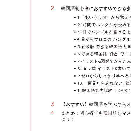
韓国語初心者におすすめできる参
1.「あいうえお」から覚え
2.1時間でハングルが読め
3.1日でハングルが書ける
4.目からウロコの ハング
5.新装版 できる韓国語 初級
6.できる韓国語 初級I ワ
7.イラスト&図解でかんたん
8.hime式 イラスト&書
9.ゼロからしっかり学べる
10.一度見たら忘れない! 
11.韓国語能力試験 TOPIK
【おすすめ】韓国語を学ぶならオンラ
まとめ：初心者でも韓国語をマ
よう！