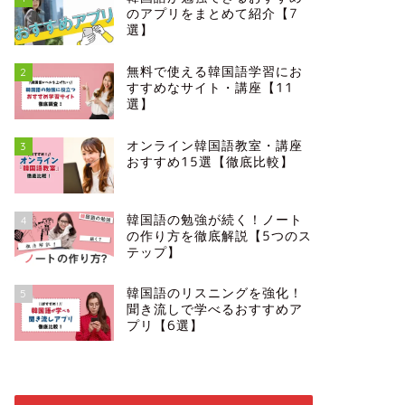
のアプリをまとめて紹介【7
選】
無料で使える韓国語学習にお
2
すすめなサイト・講座【11
選】
オンライン韓国語教室・講座
3
おすすめ15選【徹底比較】
韓国語の勉強が続く！ノート
4
の作り方を徹底解説【5つのス
テップ】
韓国語のリスニングを強化！
5
聞き流しで学べるおすすめア
プリ【6選】