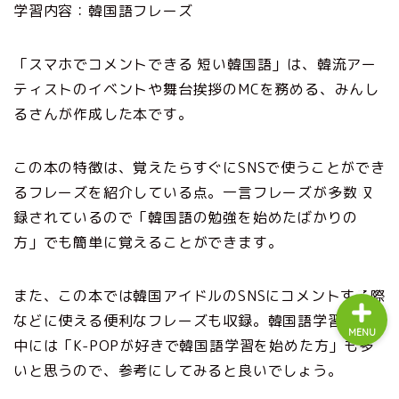
学習内容：韓国語フレーズ
Korean Withとは？
「スマホでコメントできる 短い韓国語」は、韓流アー
編集方針・ライターについ
ティストのイベントや舞台挨拶のMCを務める、みんし
て
るさんが作成した本です。
韓国語教室・教材向け広告
掲載のご案内
この本の特徴は、覚えたらすぐにSNSで使うことができ
るフレーズを紹介している点。一言フレーズが多数収
お問い合わせ
録されているので「韓国語の勉強を始めたばかりの
方」でも簡単に覚えることができます。
また、この本では韓国アイドルのSNSにコメントする際
などに使える便利なフレーズも収録。韓国語学習者の
MENU
中には「K-POPが好きで韓国語学習を始めた方」も多
いと思うので、参考にしてみると良いでしょう。