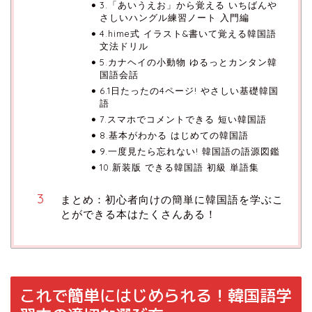
3.「あいうえお」から覚える いちばんや
さしいハングル練習ノート 入門編
4.hime式 イラスト&書いて覚える韓国語
文法ドリル
5.カナヘイの小動物 ゆるっとカンタン韓
国語会話
6.1日たったの4ページ! やさしい基礎韓国
語
7.スマホでコメントできる 短い韓国語
8.基本がわかる はじめての韓国語
9.一度見たら忘れない! 韓国語の語源図鑑
10.新装版 できる韓国語 初級 単語集
まとめ：初心者向けの簡単に韓国語を学ぶこ
とができる本はたくさんある！
これで簡単にはじめられる！韓国語学