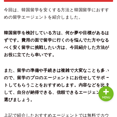
Korean Withとは？
今回は、韓国留学を安くする方法と韓国留学におすす
めの留学エージェントを紹介しました。
編集方針・ライターについ
て
韓国留学を検討している方は、何か夢や目標があるは
ずです。費用の面で留学に行くのを悩んでた方やなる
韓国語教室・教材向け広告
べく安く留学に挑戦したい方は、今回紹介した方法が
掲載のご案内
お役に立てたら幸いです。
お問い合わせ
また、留学の準備や手続きは複雑で大変なことも多い
ので、留学のプロのエージェントにお任せしてサポー
トしてもらうことをおすすめします。内容などを比較
して、自分が納得できる、信頼できるエージェントを
MENU
選びましょう。
上記で紹介したおすすめエージェントでは無料でカウ