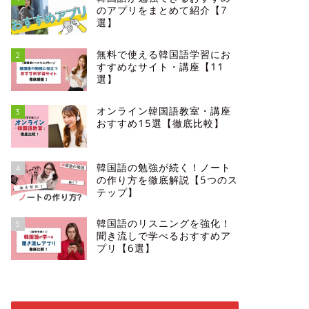
のアプリをまとめて紹介【7
選】
無料で使える韓国語学習にお
2
すすめなサイト・講座【11
選】
オンライン韓国語教室・講座
3
おすすめ15選【徹底比較】
韓国語の勉強が続く！ノート
4
の作り方を徹底解説【5つのス
テップ】
韓国語のリスニングを強化！
5
聞き流しで学べるおすすめア
プリ【6選】