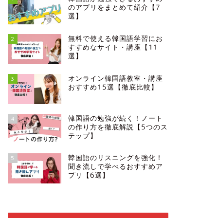
のアプリをまとめて紹介【7
選】
無料で使える韓国語学習にお
2
すすめなサイト・講座【11
選】
オンライン韓国語教室・講座
3
おすすめ15選【徹底比較】
韓国語の勉強が続く！ノート
4
の作り方を徹底解説【5つのス
テップ】
韓国語のリスニングを強化！
5
聞き流しで学べるおすすめア
プリ【6選】