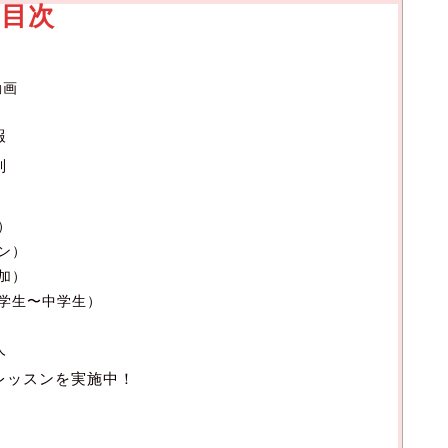
目次
動画
報
判
）
ン）
加）
学生〜中学生）
人
体験レッスンを実施中！