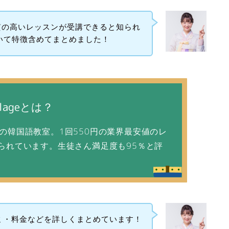
質の高いレッスンが受講できると知られ
について特徴含めてまとめました！
illageとは？
大級の韓国語教室。1回550円の業界最安値のレ
られています。生徒さん満足度も95％と評
ミ・料金などを詳しくまとめています！