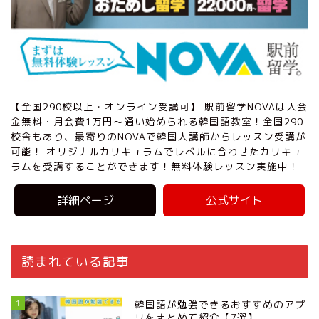
【全国290校以上・オンライン受講可】 駅前留学NOVAは入会
金無料・月会費1万円〜通い始められる韓国語教室！全国290
校舎もあり、最寄りのNOVAで韓国人講師からレッスン受講が
可能！ オリジナルカリキュラムでレベルに合わせたカリキュ
ラムを受講することができます！無料体験レッスン実施中！
詳細ページ
公式サイト
読まれている記事
1
韓国語が勉強できるおすすめのアプ
リをまとめて紹介【7選】