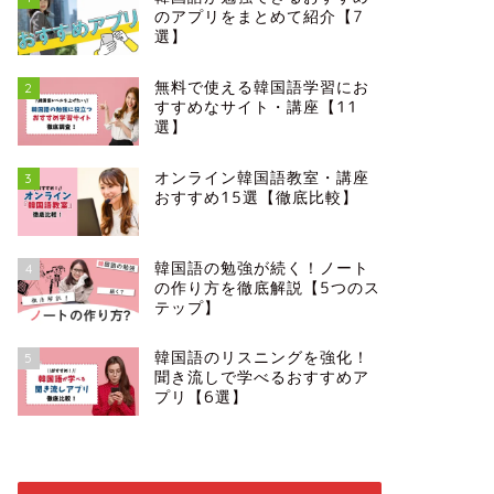
のアプリをまとめて紹介【7
選】
無料で使える韓国語学習にお
2
すすめなサイト・講座【11
選】
オンライン韓国語教室・講座
3
おすすめ15選【徹底比較】
韓国語の勉強が続く！ノート
4
の作り方を徹底解説【5つのス
テップ】
韓国語のリスニングを強化！
5
聞き流しで学べるおすすめア
プリ【6選】